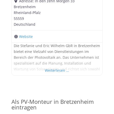
Adresse:
In den zehn Morgen 33
Bretzenheim
Rheinland-Pfalz
55559
Deutschland
Website
Die Stefanie und Eric Wilhelm GbR in Bretzenheim
bietet eine Vielzahl von Dienstleistungen im
Bereich der Photovoltaik an. Das Unternehmen ist
spezialisiert auf die Planung, Installation und
Wartung von Solaranlagen und richtet sich sowohl
Weiterlesen …
an private als auch an gewerbliche Kunden. Ein
zentraler Bestandteil des Angebots ist die Planung
von Photovoltaikanlagen. Das Unternehmen führt
detaillierte Analysen durch, um die besten
Als PV-Monteur in Bretzenheim
eintragen