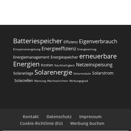
l
t
e
r
n
a
Batteriespeicher
Eigenverbrauch
t
Effizienz
i
Energieeffizienz
Einspeisevergütung
Energieertrag
erneuerbare
v
Energiemanagement
Energiespeicher
e
Energien
Netzeinspeisung
Kosten
Nachhaltigkeit
:
Solarenergie
Solarstrom
Solaranlage
Solarmodule
Solarzellen
Wartung
Wechselrichter
Wirkungsgrad
Kontakt
Datenschutz
Impressum
Cookie-Richtlinie (EU)
Werbung buchen