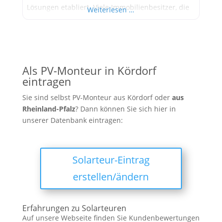
Lösungen etabliert. Viele Immobilienbesitzer, die
Weiterlesen …
Wert auf persönliche Betreuung und
maßgeschneiderte Konzepte legen, setzen auf die
Expertise dieses Unternehmens, um den Schritt in
die nachhaltige und unabhängige
Energieversorgung zu gehen. Von der ersten,
Als PV-Monteur in Kördorf
unverbindlichen Beratung über
eintragen
Sie sind selbst PV-Monteur aus Kördorf oder
aus
Rheinland-Pfalz
? Dann können Sie sich hier in
unserer Datenbank eintragen:
Solarteur-Eintrag
erstellen/ändern
Erfahrungen zu Solarteuren
Auf unsere Webseite finden Sie Kundenbewertungen