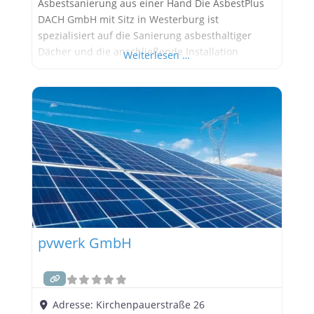
Asbestsanierung aus einer Hand Die AsbestPlus
DACH GmbH mit Sitz in Westerburg ist
spezialisiert auf die Sanierung asbesthaltiger
Dächer und die anschließende Installation
Weiterlesen …
moderner Photovoltaikanlagen. Das Unternehmen
bietet Eigentümern eine attraktive Möglichkeit:
Die kostenfreie Asbestsanierung inklusive neuer
Dachhaut wird mit einer PV-Anlage kombiniert, die
langfristig grünen Strom liefert und Einnahmen
generiert. Besonders für Industrie-
pvwerk GmbH
Adresse:
Kirchenpauerstraße 26