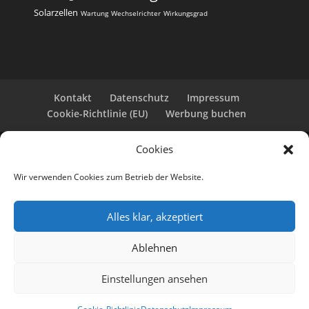
Solarzellen
Wartung
Wechselrichter
Wirkungsgrad
Kontakt
Datenschutz
Impressum
Cookie-Richtlinie (EU)
Werbung buchen
Cookies
Copyright 2025-2026 | Web24 Consulting AVO UG |
Alle Rechte vorbehalten *Werbehinweis: Die ist eine
Wir verwenden Cookies zum Betrieb der Website.
Webseite mit Infos rund um PV-Anlagen und einem
Anbieterverzeichnis. Wir selbst sind kein Solarteur.
Wenn Sie bei den Werbepartnern ein Angebot
Alles klar, akzeptiert
anfordern oder eine PV-Anlage bestellen, erhalten
wir ggf. eine Werbevergütung vom jeweiligen
Ablehnen
Dienstleister.
KI-Hinweis: Einträge wurden redaktionell und/oder
Einstellungen ansehen
mit KI erstellt bzw. ergänzt. Auch per KI-erstellte
Inhalte können Fehler enthalten.