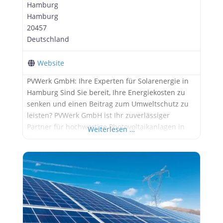
Hamburg
Hamburg
20457
Deutschland
Website
PVWerk GmbH: Ihre Experten für Solarenergie in
Hamburg Sind Sie bereit, Ihre Energiekosten zu
senken und einen Beitrag zum Umweltschutz zu
leisten? PVWerk GmbH ist Ihr zuverlässiger
Partner für hochwertige Photovoltaikanlagen in
Weiterlesen …
Hamburg und Umgebung. Wir bieten Ihnen
maßgeschneiderte Solarlösungen, die perfekt auf
Ihre Bedürfnisse zugeschnitten sind. Unsere
Leistungen im Überblick: Planung und Installation:
Wir begleiten Sie von der ersten