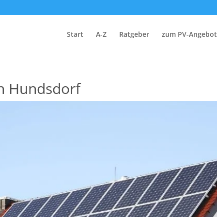
Start
A-Z
Ratgeber
zum PV-Angebot
in Hundsdorf