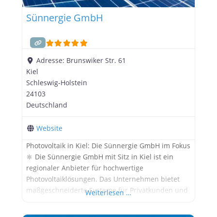
Sünnergie GmbH
Adresse:
Brunswiker Str. 61
Kiel
Schleswig-Holstein
24103
Deutschland
Website
Photovoltaik in Kiel: Die Sünnergie GmbH im Fokus
🔆 Die Sünnergie GmbH mit Sitz in Kiel ist ein
regionaler Anbieter für hochwertige
Photovoltaiklösungen. Das Unternehmen bietet
maßgeschneiderte Systeme für Privatkunden und
Weiterlesen …
Gewerbebetriebe, die ihre Stromkosten senken
und ihre Energieunabhängigkeit stärken möchten.