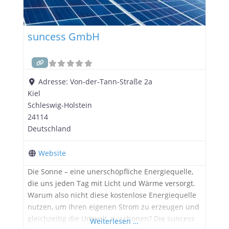
suncess GmbH
Adresse:
Von-der-Tann-Straße 2a
Kiel
Schleswig-Holstein
24114
Deutschland
Website
Die Sonne – eine unerschöpfliche Energiequelle,
die uns jeden Tag mit Licht und Wärme versorgt.
Warum also nicht diese kostenlose Energiequelle
nutzen, um Ihren eigenen Strom zu erzeugen und
gleichzeitig die Umwelt zu schonen? Die suncess
Weiterlesen …