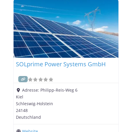
🔍 Hinweis: Die folgenden Informationen basieren
auf öffentlich verfügbaren Quellen und
Bewertungen. 🌞 Leistungsangebot der Sünnergie
GmbH Die Sünnergie
SOLprime Power Systems GmbH
Adresse:
Philipp-Reis-Weg 6
Kiel
Schleswig-Holstein
24148
Deutschland
Website