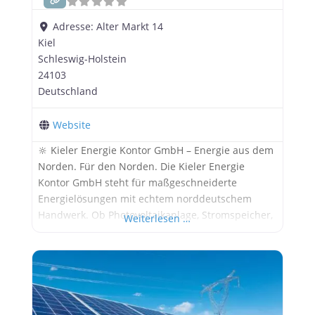
Adresse:
Alter Markt 14
Kiel
Schleswig-Holstein
24103
Deutschland
Website
🔆 Kieler Energie Kontor GmbH – Energie aus dem
Norden. Für den Norden. Die Kieler Energie
Kontor GmbH steht für maßgeschneiderte
Energielösungen mit echtem norddeutschem
Handwerk. Ob Photovoltaikanlage, Stromspeicher,
Weiterlesen …
Wärmepumpe oder Ladeinfrastruktur – das Team
aus Kiel bietet Ihnen alles aus einer Hand:
persönlich, kompetent und zuverlässig. 🏡 Für
Privatkunden, Gewerbe und Landwirtschaft – mit
Fokus auf: Individuelle Beratung &