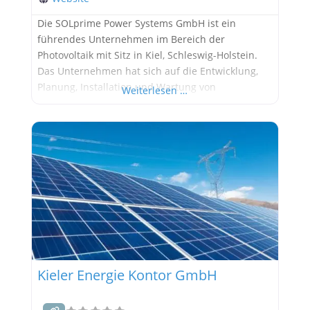
Die SOLprime Power Systems GmbH ist ein
führendes Unternehmen im Bereich der
Photovoltaik mit Sitz in Kiel, Schleswig-Holstein.
Das Unternehmen hat sich auf die Entwicklung,
Planung, Installation und Wartung von
Weiterlesen …
Photovoltaikanlagen spezialisiert und bietet
umfassende Lösungen für private, gewerbliche
und industrielle Anwendungen. Dienstleistungen
und Spezialisierungen SOLprime Power Systems
GmbH bietet eine breite Palette an
Dienstleistungen an, die alle Aspekte der
Kieler Energie Kontor GmbH