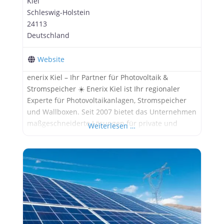
Kiel
Schleswig-Holstein
24113
Deutschland
Website
enerix Kiel – Ihr Partner für Photovoltaik &
Stromspeicher ☀️ Enerix Kiel ist Ihr regionaler
Experte für Photovoltaikanlagen, Stromspeicher
und Wallboxen. Seit 2007 bietet das Unternehmen
maßgeschneiderte Lösungen für private und
Weiterlesen …
gewerbliche Kunden – von der Beratung über die
Planung bis zur Installation. Ziel ist es, Ihre
Stromkosten nachhaltig zu senken und Sie
unabhängiger von Energieversorgern zu machen.
Alle Informationen