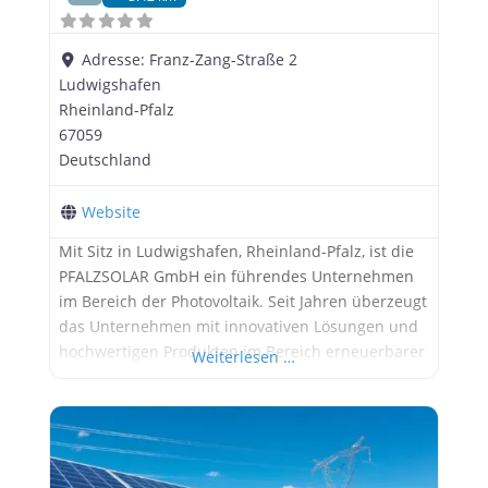
Adresse:
Franz-Zang-Straße 2
Ludwigshafen
Rheinland-Pfalz
67059
Deutschland
Website
Mit Sitz in Ludwigshafen, Rheinland-Pfalz, ist die
PFALZSOLAR GmbH ein führendes Unternehmen
im Bereich der Photovoltaik. Seit Jahren überzeugt
das Unternehmen mit innovativen Lösungen und
hochwertigen Produkten im Bereich erneuerbarer
Weiterlesen …
Energien. Die PFALZSOLAR GmbH hat sich auf die
Planung, Installation und Wartung von
Photovoltaikanlagen spezialisiert und bietet ihren
Kunden maßgeschneiderte Lösungen für eine
nachhaltige Energieversorgung. Das erfahrene