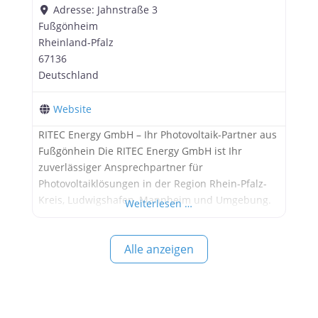
Adresse:
Jahnstraße 3
Fußgönheim
Rheinland-Pfalz
67136
Deutschland
Website
RITEC Energy GmbH – Ihr Photovoltaik-Partner aus
Fußgönhein Die RITEC Energy GmbH ist Ihr
zuverlässiger Ansprechpartner für
Photovoltaiklösungen in der Region Rhein-Pfalz-
Kreis, Ludwigshafen, Mannheim und Umgebung.
Weiterlesen …
Das Unternehmen bietet maßgeschneiderte
Solaranlagen mit Speichersystemen, übernimmt
Alle anzeigen
die Anmeldung beim Netzbetreiber, sorgt für eine
lückenlose Dokumentation und steht Ihnen als
lebenslanger Servicepartner zur Seite. Leistungen
Individuelle Planung & Beratung Installation von
Photovoltaikanlagen Stromspeicher