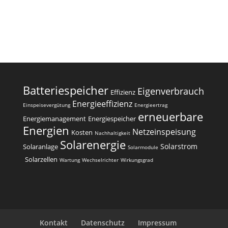
Batteriespeicher
Eigenverbrauch
Effizienz
Energieeffizienz
Einspeisevergütung
Energieertrag
erneuerbare
Energiemanagement
Energiespeicher
Energien
Netzeinspeisung
Kosten
Nachhaltigkeit
Solarenergie
Solarstrom
Solaranlage
Solarmodule
Solarzellen
Wartung
Wechselrichter
Wirkungsgrad
Kontakt
Datenschutz
Impressum