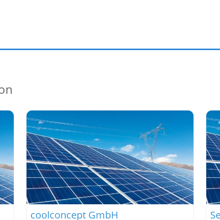
ion
coolconcept GmbH
S