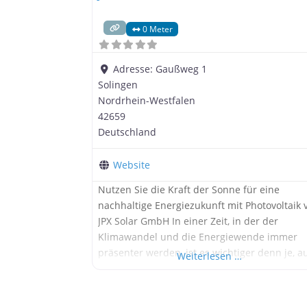
0 Meter
Adresse:
Gaußweg 1
Solingen
Nordrhein-Westfalen
42659
Deutschland
Website
Nutzen Sie die Kraft der Sonne für eine
nachhaltige Energiezukunft mit Photovoltaik 
JPX Solar GmbH In einer Zeit, in der der
Klimawandel und die Energiewende immer
präsenter werden, ist es wichtiger denn je, a
Weiterlesen …
erneuerbare Energien zu setzen. Eine der
effizientesten und umweltfreundlichsten
Möglichkeiten, seinen eigenen Beitrag zum