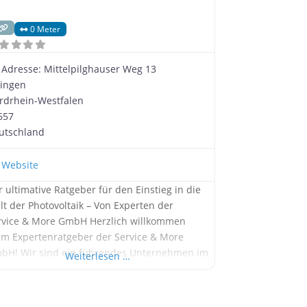
0 Meter
Adresse:
Mittelpilghauser Weg 13
lingen
rdrhein-Westfalen
657
utschland
Website
r ultimative Ratgeber für den Einstieg in die
lt der Photovoltaik – Von Experten der
rvice & More GmbH Herzlich willkommen
im Expertenratgeber der Service & More
bH! Wir sind ein führendes Unternehmen im
Weiterlesen …
reich Photovoltaik mit Sitz in Solingen und
chten Ihnen heute wertvolle Tipps und
formationen zum Einstieg in die Nutzung von