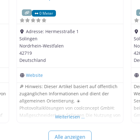
0 Meter
Adresse:
Hermesstraße 1
Solingen
So
Nordrhein-Westfalen
No
42719
42
Deutschland
De
Website
🔎 Hinweis: Dieser Artikel basiert auf öffentlich
De
von
zugänglichen Informationen und dient der
We
allgemeinen Orientierung. ☀️
Se
Photovoltaiklösungen von coolconcept GmbH:
be
uf
Maßgeschneidert aus Solingen Die Nutzung von
Gm
Weiterlesen …
Solarenergie ist für viele Hausbesitzer ein
Be
wichtiger Schritt in Richtung Unabhängigkeit
mö
Alle anzeigen
und Nachhaltigkeit. Die coolconcept GmbH mit
In