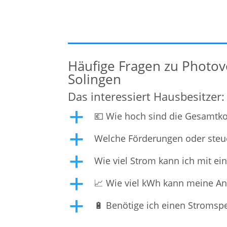
Klimaschutz zu leisten, ist die Nutzung von
Photovoltaik-Anlagen. Durch die Umwandlun
Häufige Fragen zu Photovo
Solingen
Das interessiert Hausbesitzer:
💶 Wie hoch sind die Gesamtkos
a
Welche Förderungen oder steuer
a
Wie viel Strom kann ich mit ei
a
📈 Wie viel kWh kann meine Anl
a
🔋 Benötige ich einen Stromspe
a