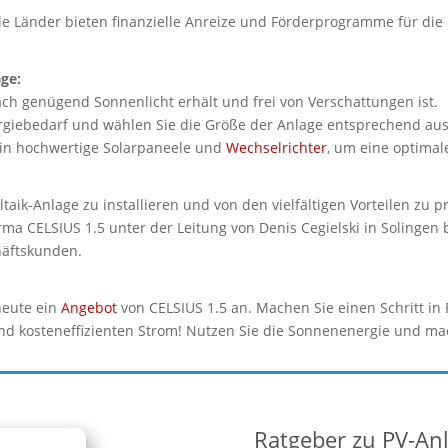
le Länder bieten finanzielle Anreize und Förderprogramme für die I
age:
Dach genügend Sonnenlicht erhält und frei von Verschattungen ist.
rgiebedarf und wählen Sie die Größe der Anlage entsprechend aus
 in hochwertige Solarpaneele und
Wechselrichter
, um eine optimal
taik-Anlage zu installieren und von den vielfältigen Vorteilen zu p
ma CELSIUS 1.5 unter der Leitung von Denis Cegielski in Solingen b
häftskunden.
heute ein
Angebot
von CELSIUS 1.5 an. Machen Sie einen Schritt in
und kosteneffizienten Strom! Nutzen Sie die Sonnenenergie und ma
Ratgeber zu PV-An