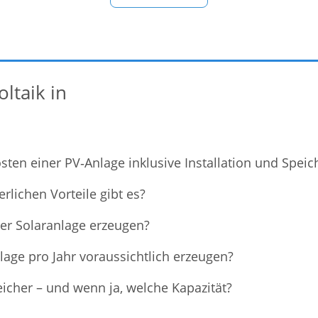
Sitz in Solingen bietet individuelle Lösungen für
So
g
Photovoltaikanlagen – von der Planung bis zur
Wartung. 🏠 Leistungen im
ltaik in
ten einer PV‑Anlage inklusive Installation und Speic
lichen Vorteile gibt es?
ner Solaranlage erzeugen?
age pro Jahr voraussichtlich erzeugen?
icher – und wenn ja, welche Kapazität?