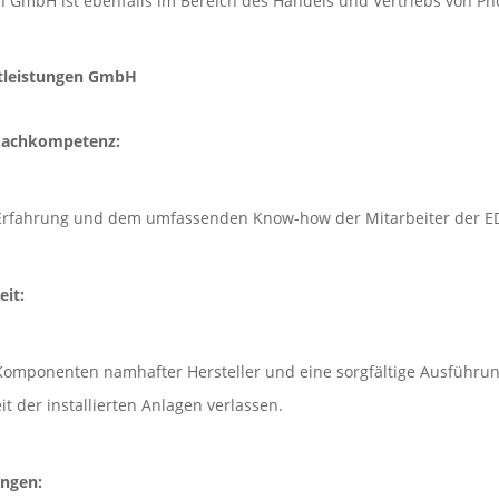
 GmbH ist ebenfalls im Bereich des Handels und Vertriebs von Pho
stleistungen GmbH
 Fachkompetenz:
n Erfahrung und dem umfassenden Know-how der Mitarbeiter der 
eit:
omponenten namhafter Hersteller und eine sorgfältige Ausführung
t der installierten Anlagen verlassen.
ungen: