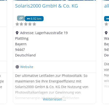
Solaris2000 GmbH & Co. KG
a
6.92 km
Adresse:
Lagerhausstraße 19
Plattling
Wa
Bayern
Ba
94447
94
Deutschland
De
Di
Website
vo
Na
n
Der ultimative Leitfaden zur Photovoltaik: So
wi
gie
maximieren Sie Ihre Energieeffizienz mit
Wa
re
Solaris2000 GmbH & Co. KG Die Nutzung von
gr
Photovoltaikanlagen zur Gewinnung von
Ph
Sonnenenergie ist eine der effektivsten
Weiterlesen …
zah
se
Möglichkeiten, um Ihren Haushalt oder Ihr
ök