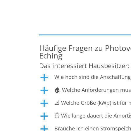
in der Photovoltaik-Technologie ermöglicht e
Ihnen, die Kraft der Sonne effizient zu nutze
und Ihre Energiekosten nachhaltig zu senken
Individuelle Beratung und maßgeschneidert
Lösungen Jedes
Häufige Fragen zu Photovo
Eching
Das interessiert Hausbesitzer:
Wie hoch sind die Anschaffungs
a
🏠 Welche Anforderungen muss 
a
📐 Welche Größe (kWp) ist für
a
⏱️ Wie lange dauert die Amorti
a
Brauche ich einen Stromspeiche
a