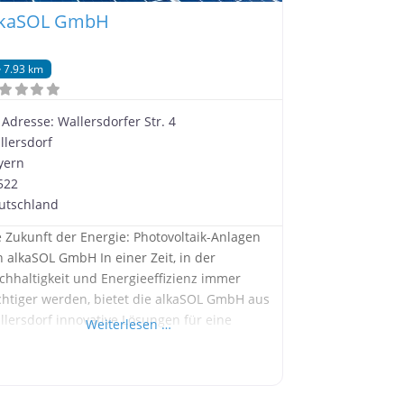
lkaSOL GmbH
7.93 km
Adresse:
Wallersdorfer Str. 4
llersdorf
yern
522
utschland
e Zukunft der Energie: Photovoltaik-Anlagen
n alkaSOL GmbH In einer Zeit, in der
chhaltigkeit und Energieeffizienz immer
chtiger werden, bietet die alkaSOL GmbH aus
llersdorf innovative Lösungen für eine
Weiterlesen …
ünere Zukunft. Die Installation einer
otovoltaik-Anlage von alkaSOL GmbH bringt
lreiche Vorteile mit sich, die sowohl
ologisch als auch ökonomisch überzeugen.