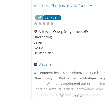
Stoiber Photovoltaik GmbH
3.52 km
Adresse:
Oberpöringermoos 69
Oberpöring
Bayern
94562
Deutschland
Website
Willkommen bei Stoiber Photovoltaik GmbH i
Oberpöring! Ihr Partner für nachhaltige Ener
In einer Welt, die zunehmend auf erneuerba
Energien setzt, ist Stoiber Photovoltaik GmbH
Ihr verlässlicher Partner für innovative und
Weiterlesen …
umweltfreundliche Lösungen. Unsere Experti