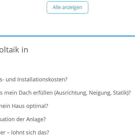
s
Unternehmen mit nachhaltiger Energie zu
Hi
Alle anzeigen
n
versorgen. Mit der richtigen Installation und
Sie
.
Pflege einer Photovoltaikanlage können Sie
e
nicht nur Ihren ökologischen Fußabdruck
reduzieren, sondern auch langfristig Kosten
ltaik in
- und Installationskosten?
mein Dach erfüllen (Ausrichtung, Neigung, Statik)?
 mein Haus optimal?
sation der Anlage?
r – lohnt sich das?