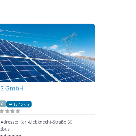
IS GmbH
13.46 km
Adresse:
Karl-Liebknecht-Straße 50
ttbus
andenburg