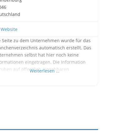
046
utschland
Website
e Seite zu dem Unternehmen wurde für das
anchenverzeichnis automatisch erstellt. Das
ternehmen selbst hat hier noch keine
formationen eingetragen. Die Information
ruhen auf öffentlich einsehbaren
Weiterlesen …
formationen. Werbung: