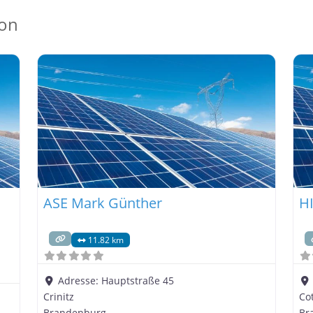
ion
ASE Mark Günther
H
11.82 km
Adresse:
Hauptstraße 45
Crinitz
Co
Brandenburg
Br