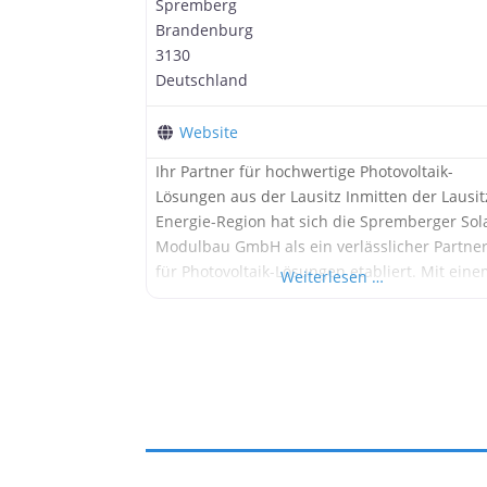
Spremberg
Brandenburg
3130
Deutschland
Website
Ihr Partner für hochwertige Photovoltaik-
Lösungen aus der Lausitz Inmitten der Lausit
Energie-Region hat sich die Spremberger Sol
Modulbau GmbH als ein verlässlicher Partne
für Photovoltaik-Lösungen etabliert. Mit ein
Weiterlesen …
tiefen Verständnis für die Bedürfnisse ihrer
Kunden und einem starken Fokus auf Qualitä
und regionale Verbundenheit, bietet das
Unternehmen maßgeschneiderte Solaranlag
für Privat- und Gewerbekunden. Regionale
Kompetenz und Qualität „Made in
Brandenburg“