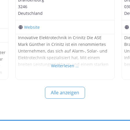
3246
03
Deutschland
De
Website
Innovative Elektrotechnik in Crinitz Die ASE
Di
Mark Günther in Crinitz ist ein renommiertes
Br
Unternehmen, das sich auf Alarm-, Solar- und
Un
zer
Elektrotechnik spezialisiert hat. Mit einem
In
ar
breiten Leistungsspektrum und einem starken
be
r
Weiterlesen …
Fokus auf Qualität und Kundenzufriedenheit
In
em
hat sich das Unternehmen einen Namen
gemacht. In diesem Artikel beleuchten wir die
t
verschiedenen Dienstleistungen und die
Alle anzeigen
Unternehmensphilosophie von ASE Mark
en
Günther. Die Bedeutung von