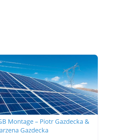
GB Montage – Piotr Gazdecka &
arzena Gazdecka