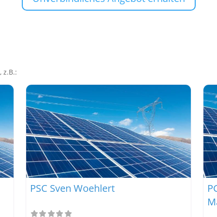
 z.B.:
PSC Sven Woehlert
P
M