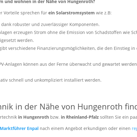
stem und wohnen in der Nähe von Hungenroth?
er Vorteile sprechen für
ein Solarstromsystem
wie z.B:
dank robuster und zuverlässiger Komponenten.
lagen erzeugen Strom ohne die Emission von Schadstoffen wie Schw
eigesetzt werden.
gibt verschiedene Finanzierungsmöglichkeiten, die den Einstieg in d
-Anlagen können aus der Ferne überwacht und gewartet werden, 
tiv schnell und unkompliziert installiert werden.
chnik in der Nähe von Hungenroth fi
artechnik
in Hungenroth
bzw.
in Rheinland-Pfalz
sollten Sie ein p
Marktführer Enpal
nach einem Angebot erkundigen oder einen
re