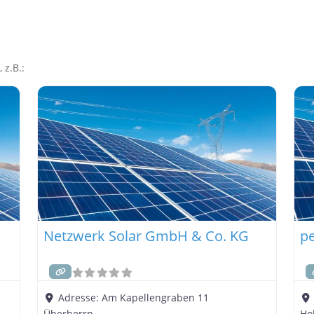
 z.B.:
Netzwerk Solar GmbH & Co. KG
p
Adresse:
Am Kapellengraben 11
Überherrn
Ho