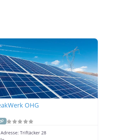
eakWerk OHG
Adresse:
Triftäcker 28
lle