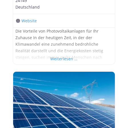
24149
Deutschland
Website
Die Vorteile von Photovoltaikanlagen für Ihr
Zuhause In der heutigen Zeit, in der der
Klimawandel eine zunehmend bedrohliche
Realität darstellt und die Energiekosten stetig
steigen, suchen immer mehr Menschen nach
Weiterlesen …
nachhaltigen Lösungen für ihre
Energieversorgung. Eine dieser Lösungen sind
Photovoltaikanlagen, die es ermöglichen,
Sonnenenergie in saubere und kostengünstige
Elektrizität umzuwandeln. Hier sind drei wichtige
Vorteile, die der Einsatz von Photovoltaikanlagen