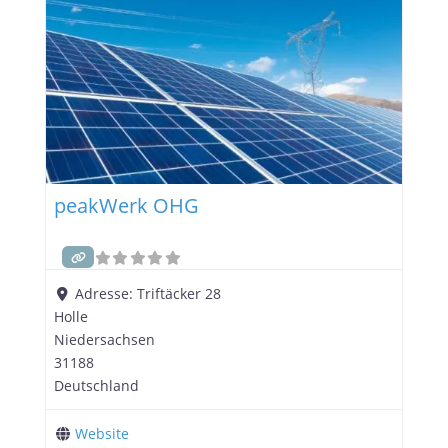
sowohl umweltfreundlich als auch kosteneffizient
sind. Warum Photovoltaik? Photovoltaik ist eine
der
peakWerk OHG
Adresse:
Triftäcker 28
Holle
Niedersachsen
31188
Deutschland
Website