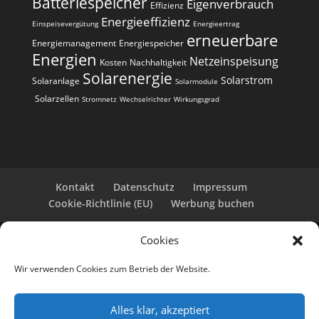
Batteriespeicher
Eigenverbrauch
t
Effizienz
i
Energieeffizienz
Einspeisevergütung
Energieertrag
erneuerbare
v
Energiemanagement
Energiespeicher
e
Energien
Netzeinspeisung
Kosten
Nachhaltigkeit
:
Solarenergie
Solarstrom
Solaranlage
Solarmodule
Solarzellen
Stromnetz
Wechselrichter
Wirkungsgrad
Kontakt
Datenschutz
Impressum
Cookie-Richtlinie (EU)
Werbung buchen
Cookies
Copyright 2025-2026 | Web24 Consulting AVO UG |
Alle Rechte vorbehalten *Werbehinweis: Die ist eine
Wir verwenden Cookies zum Betrieb der Website.
Webseite mit Infos rund um PV-Anlagen und einem
Anbieterverzeichnis. Wir selbst sind kein Solarteur.
Wenn Sie bei den Werbepartnern ein Angebot
Alles klar, akzeptiert