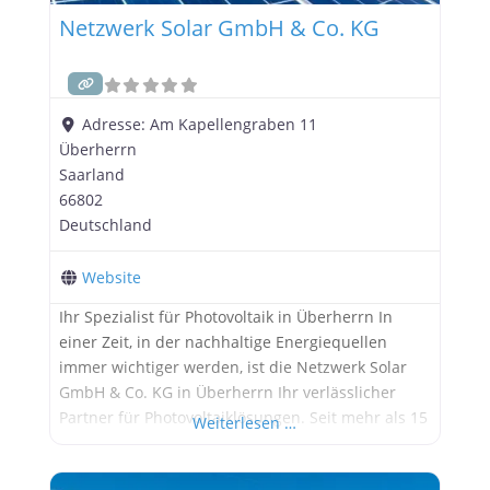
Netzwerk Solar GmbH & Co. KG
Adresse:
Am Kapellengraben 11
Überherrn
Saarland
66802
Deutschland
Website
Ihr Spezialist für Photovoltaik in Überherrn In
einer Zeit, in der nachhaltige Energiequellen
immer wichtiger werden, ist die Netzwerk Solar
GmbH & Co. KG in Überherrn Ihr verlässlicher
Partner für Photovoltaiklösungen. Seit mehr als 15
Weiterlesen …
Jahren setzen wir Maßstäbe in der Branche und
bieten Ihnen maßgeschneiderte Lösungen, die