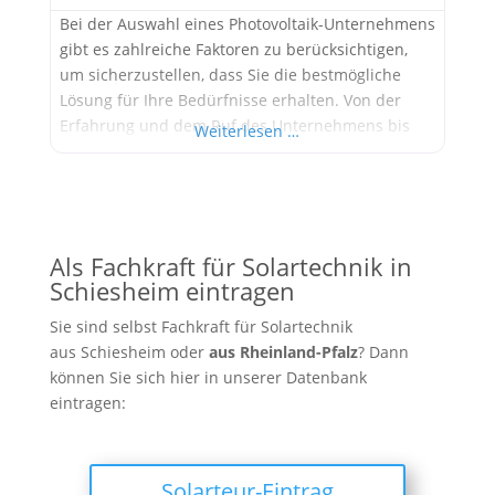
Bei der Auswahl eines Photovoltaik-Unternehmens
gibt es zahlreiche Faktoren zu berücksichtigen,
um sicherzustellen, dass Sie die bestmögliche
Lösung für Ihre Bedürfnisse erhalten. Von der
Erfahrung und dem Ruf des Unternehmens bis
Weiterlesen …
hin zur Qualität der Produkte und dem
Kundenservice sind viele Aspekte zu beachten.
Ein Unternehmen, das all diese Kriterien erfüllt,
ist die peakWerk OHG mit Sitz in Holle,
Niedersachsen.
Als Fachkraft für Solartechnik in
Schiesheim eintragen
Sie sind selbst Fachkraft für Solartechnik
aus Schiesheim oder
aus
Rheinland-Pfalz
? Dann
können Sie sich hier in unserer Datenbank
eintragen:
Solarteur-Eintrag