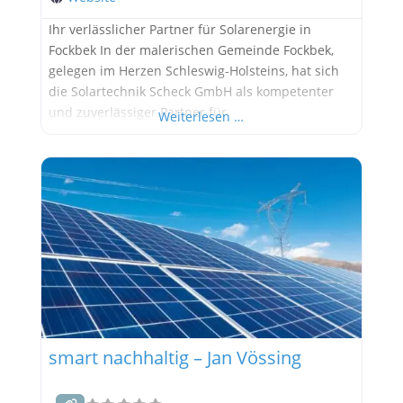
Ihr verlässlicher Partner für Solarenergie in
Fockbek In der malerischen Gemeinde Fockbek,
gelegen im Herzen Schleswig-Holsteins, hat sich
die Solartechnik Scheck GmbH als kompetenter
und zuverlässiger Partner für
Weiterlesen …
Solarenergielösungen etabliert. Mit einem tiefen
Verständnis für die Bedürfnisse ihrer Kunden und
einem klaren Fokus auf Qualität und Innovation
gestaltet das Unternehmen die Energiewende in
der Region aktiv mit. Ein Unternehmen mit
smart nachhaltig – Jan Vössing