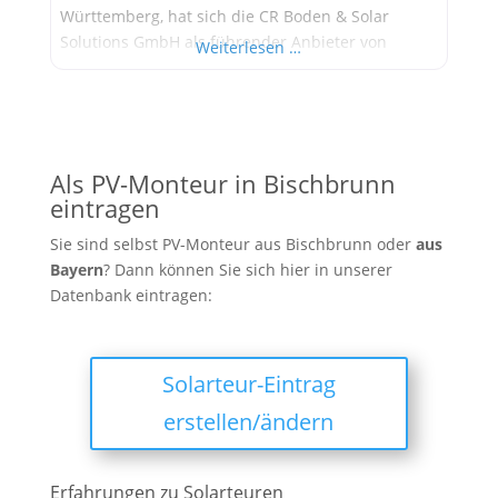
Württemberg, hat sich die CR Boden & Solar
Solutions GmbH als führender Anbieter von
Weiterlesen …
Solaranlagen etabliert. Das Unternehmen bietet
umfassende Dienstleistungen von der Planung bis
zur Inbetriebnahme von Photovoltaikanlagen und
ist bekannt für seine maßgeschneiderten
Lösungen und exzellenten Service. Geschichte
Als PV-Monteur in Bischbrunn
eintragen
Sie sind selbst PV-Monteur aus Bischbrunn oder
aus
Bayern
? Dann können Sie sich hier in unserer
Datenbank eintragen:
Solarteur-Eintrag
erstellen/ändern
Erfahrungen zu Solarteuren