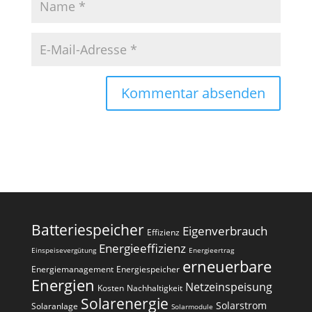
A
l
t
e
r
n
a
Batteriespeicher
Eigenverbrauch
t
Effizienz
i
Energieeffizienz
Einspeisevergütung
Energieertrag
erneuerbare
v
Energiemanagement
Energiespeicher
e
Energien
Netzeinspeisung
Kosten
Nachhaltigkeit
:
Solarenergie
Solarstrom
Solaranlage
Solarmodule