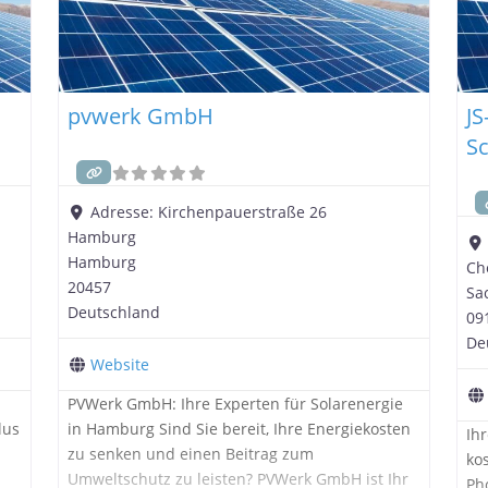
pvwerk GmbH
JS
S
Adresse:
Kirchenpauerstraße 26
Hamburg
Hamburg
Ch
20457
Sa
Deutschland
09
De
Website
PVWerk GmbH: Ihre Experten für Solarenergie
lus
in Hamburg Sind Sie bereit, Ihre Energiekosten
Ihr
zu senken und einen Beitrag zum
ko
r
Umweltschutz zu leisten? PVWerk GmbH ist Ihr
Ph