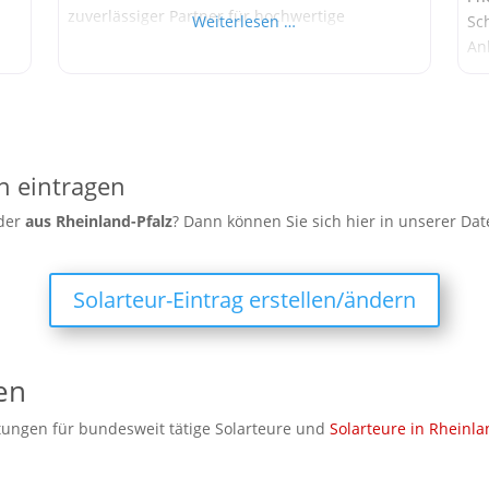
zuverlässiger Partner für hochwertige
Weiterlesen …
Sc
Photovoltaikanlagen in Hamburg und
An
Umgebung. Wir bieten Ihnen
Vi
maßgeschneiderte Solarlösungen, die perfekt
pe
ird
auf Ihre Bedürfnisse zugeschnitten sind.
Ko
g
Unsere Leistungen im Überblick: Planung und
Un
rt.
Installation: Wir begleiten Sie von der ersten
na
n eintragen
En
oder
aus
Rheinland-Pfalz
? Dann können Sie sich hier in unserer Da
un
Solarteur-Eintrag erstellen/ändern
en
ungen für bundesweit tätige Solarteure und
Solarteure in Rheinla