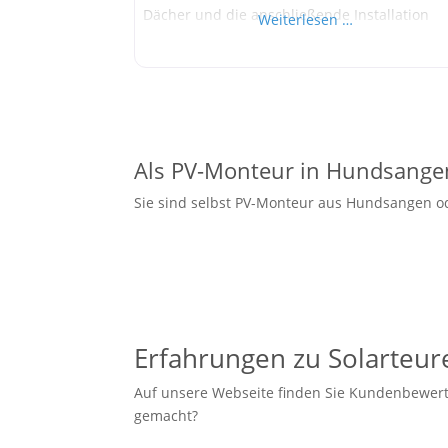
Dächer und die anschließende Installation
Weiterlesen …
moderner Photovoltaikanlagen. Das
Unternehmen bietet Eigentümern eine
attraktive Möglichkeit: Die kostenfreie
Asbestsanierung inklusive neuer Dachhaut w
mit einer PV-Anlage kombiniert, die langfristi
grünen Strom liefert und Einnahmen generie
Als PV-Monteur in Hundsange
Besonders für Industrie-
Sie sind selbst PV-Monteur aus Hundsangen 
Erfahrungen zu Solarteur
Auf unsere Webseite finden Sie Kundenbewert
gemacht?