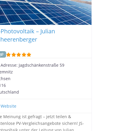
-Photovoltaik – Julian
cheerenberger
Adresse:
Jagdschänkenstraße 59
emnitz
chsen
116
utschland
Website
e Meinung ist gefragt – jetzt teilen &
stenlose PV-Vergleichsangebote sichern! JS-
otovoltaik unter der Leitung von Julian