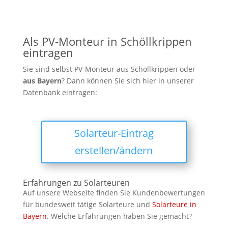
zur Inbetriebnahme von Photovoltaikanlagen und
ist bekannt für seine maßgeschneiderten
Lösungen und exzellenten Service. Geschichte
Als PV-Monteur in Schöllkrippen
eintragen
Sie sind selbst PV-Monteur aus Schöllkrippen oder
aus
Bayern
? Dann können Sie sich hier in unserer
Datenbank eintragen:
Solarteur-Eintrag
erstellen/ändern
Erfahrungen zu Solarteuren
Auf unsere Webseite finden Sie Kundenbewertungen
für bundesweit tätige Solarteure und
Solarteure in
Bayern
. Welche Erfahrungen haben Sie gemacht?