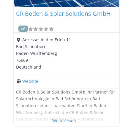
CR Boden & Solar Solutions GmbH
Adresse:
In den Erlen 11
Bad Schönborn
Baden-Württemberg
76669
Deutschland
Website
CR Boden & Solar Solutions GmbH: Ihr Partner für
Solartechnologie in Bad Schönborn In Bad
Schönborn, einer charmanten Stadt in Baden-
Württemberg, hat sich die CR Boden & Solar
Solutions GmbH als führender Anbieter von
Weiterlesen …
Solaranlagen etabliert. Das Unternehmen bietet
umfassende Dienstleistungen von der Planung bis