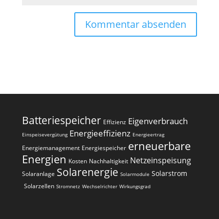
A
l
t
e
r
n
a
Batteriespeicher
Eigenverbrauch
t
Effizienz
i
Energieeffizienz
Einspeisevergütung
Energieertrag
erneuerbare
v
Energiemanagement
Energiespeicher
e
Energien
Netzeinspeisung
Kosten
Nachhaltigkeit
:
Solarenergie
Solarstrom
Solaranlage
Solarmodule
Solarzellen
Stromnetz
Wechselrichter
Wirkungsgrad