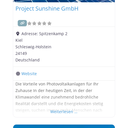
Project Sunshine GmbH
Adresse:
Spitzenkamp 2
Kiel
Schleswig-Holstein
24149
Deutschland
Website
Die Vorteile von Photovoltaikanlagen für Ihr
Zuhause In der heutigen Zeit, in der der
Klimawandel eine zunehmend bedrohliche
Realität darstellt und die Energiekosten stetig
steigen, suchen immer mehr Menschen nach
Weiterlesen …
nachhaltigen Lösungen für ihre
Energieversorgung. Eine dieser Lösungen sind