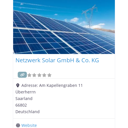
Photovoltaikanlagen, die es ermöglichen,
Sonnenenergie in saubere und kostengünstige
Elektrizität umzuwandeln. Hier sind drei wichtige
Vorteile, die der Einsatz von Photovoltaikanlagen
Netzwerk Solar GmbH & Co. KG
Adresse:
Am Kapellengraben 11
Überherrn
Saarland
66802
Deutschland
Website