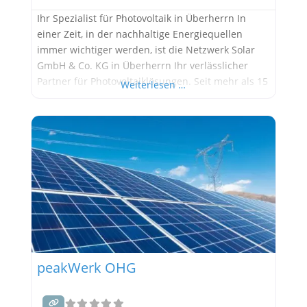
Ihr Spezialist für Photovoltaik in Überherrn In
einer Zeit, in der nachhaltige Energiequellen
immer wichtiger werden, ist die Netzwerk Solar
GmbH & Co. KG in Überherrn Ihr verlässlicher
Partner für Photovoltaiklösungen. Seit mehr als 15
Weiterlesen …
Jahren setzen wir Maßstäbe in der Branche und
bieten Ihnen maßgeschneiderte Lösungen, die
sowohl umweltfreundlich als auch kosteneffizient
sind. Warum Photovoltaik? Photovoltaik ist eine
der
peakWerk OHG