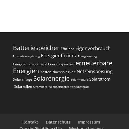
A
l
t
e
r
n
a
Batteriespeicher
Eigenverbrauch
t
Effizienz
i
Energieeffizienz
Einspeisevergütung
Energieertrag
erneuerbare
v
Energiemanagement
Energiespeicher
e
Energien
Netzeinspeisung
Kosten
Nachhaltigkeit
:
Solarenergie
Solarstrom
Solaranlage
Solarmodule
Solarzellen
Stromnetz
Wechselrichter
Wirkungsgrad
Kontakt
Datenschutz
Impressum
Cookie-Richtlinie (EU)
Werbung buchen