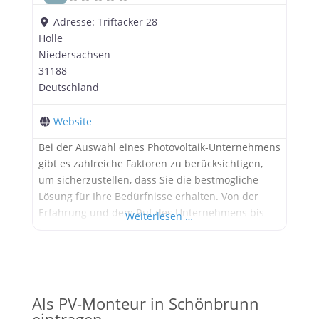
Adresse:
Triftäcker 28
Holle
Niedersachsen
31188
Deutschland
Website
Bei der Auswahl eines Photovoltaik-Unternehmens
gibt es zahlreiche Faktoren zu berücksichtigen,
um sicherzustellen, dass Sie die bestmögliche
Lösung für Ihre Bedürfnisse erhalten. Von der
Erfahrung und dem Ruf des Unternehmens bis
Weiterlesen …
hin zur Qualität der Produkte und dem
Kundenservice sind viele Aspekte zu beachten.
Ein Unternehmen, das all diese Kriterien erfüllt,
ist die peakWerk OHG mit Sitz in Holle,
Niedersachsen.
Als PV-Monteur in Schönbrunn