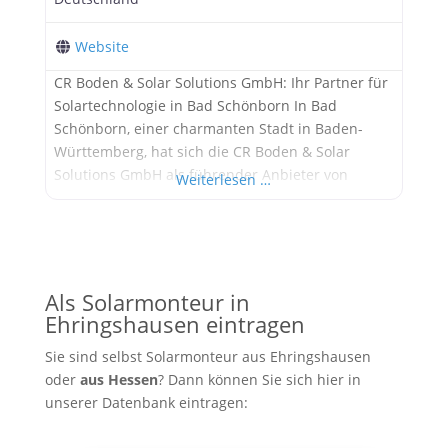
Website
CR Boden & Solar Solutions GmbH: Ihr Partner für
Solartechnologie in Bad Schönborn In Bad
Schönborn, einer charmanten Stadt in Baden-
Württemberg, hat sich die CR Boden & Solar
Solutions GmbH als führender Anbieter von
Weiterlesen …
Solaranlagen etabliert. Das Unternehmen bietet
umfassende Dienstleistungen von der Planung bis
zur Inbetriebnahme von Photovoltaikanlagen und
ist bekannt für seine maßgeschneiderten
Lösungen und exzellenten Service. Geschichte
Als Solarmonteur in
Ehringshausen eintragen
Sie sind selbst Solarmonteur aus Ehringshausen
oder
aus
Hessen
? Dann können Sie sich hier in
unserer Datenbank eintragen: