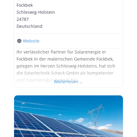
Fockbek
Schleswig-Holstein
24787
Deutschland
Website
Ihr verlässlicher Partner für Solarenergie in
Fockbek In der malerischen Gemeinde Fockbek,
gelegen im Herzen Schleswig-Holsteins, hat sich
die Solartechnik Scheck GmbH als kompetenter
und zuverlässiger Partner für
Weiterlesen …
Solarenergielösungen etabliert. Mit einem tiefen
Verständnis für die Bedürfnisse ihrer Kunden und
einem klaren Fokus auf Qualität und Innovation
gestaltet das Unternehmen die Energiewende in
der Region aktiv mit. Ein Unternehmen mit