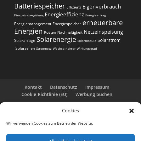
Batteriespeicher
Eigenverbrauch
t
Effizienz
i
Energieeffizienz
Einspeisevergütung
Energieertrag
erneuerbare
v
Energiemanagement
Energiespeicher
e
Energien
Netzeinspeisung
Kosten
Nachhaltigkeit
:
Solarenergie
Solarstrom
Solaranlage
Solarmodule
Solarzellen
Stromnetz
Wechselrichter
Wirkungsgrad
Kontakt
Datenschutz
Impressum
Cookie-Richtlinie (EU)
Werbung buchen
Cookies
Copyright 2025-2026 | Web24 Consulting AVO UG |
Alle Rechte vorbehalten *Werbehinweis: Die ist eine
Wir verwenden Cookies zum Betrieb der Website.
Webseite mit Infos rund um PV-Anlagen und einem
Anbieterverzeichnis. Wir selbst sind kein Solarteur.
Wenn Sie bei den Werbepartnern ein Angebot