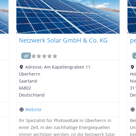
Netzwerk Solar GmbH & Co. KG
p
Adresse:
Am Kapellengraben 11
Überherrn
Ho
Saarland
Ni
66802
31
Deutschland
De
Website
Ihr Spezialist für Photovoltaik in Überherrn In
Be
einer Zeit, in der nachhaltige Energiequellen
Un
immer wichtiger werden, ist die Netzwerk Solar
be