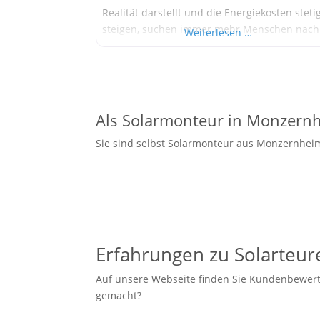
Realität darstellt und die Energiekosten steti
steigen, suchen immer mehr Menschen nach
Weiterlesen …
nachhaltigen Lösungen für ihre
Energieversorgung. Eine dieser Lösungen si
Photovoltaikanlagen, die es ermöglichen,
Sonnenenergie in saubere und kostengünsti
Elektrizität umzuwandeln. Hier sind drei
Als Solarmonteur in Monzern
wichtige Vorteile, die der Einsatz von
Sie sind selbst Solarmonteur aus Monzernhe
Photovoltaikanlagen
Erfahrungen zu Solarteur
Auf unsere Webseite finden Sie Kundenbewert
gemacht?