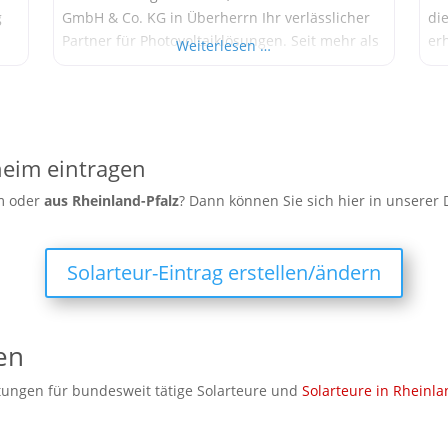
g
GmbH & Co. KG in Überherrn Ihr verlässlicher
di
Partner für Photovoltaiklösungen. Seit mehr als
er
Weiterlesen …
15 Jahren setzen wir Maßstäbe in der Branche
Un
nd
und bieten Ihnen maßgeschneiderte Lösungen,
Pr
die sowohl umweltfreundlich als auch
As
ge
kosteneffizient sind. Warum Photovoltaik?
die
Photovoltaik ist eine der
Sit
heim eintragen
im oder
aus
Rheinland-Pfalz
? Dann können Sie sich hier in unserer
Solarteur-Eintrag erstellen/ändern
en
ungen für bundesweit tätige Solarteure und
Solarteure in Rheinla