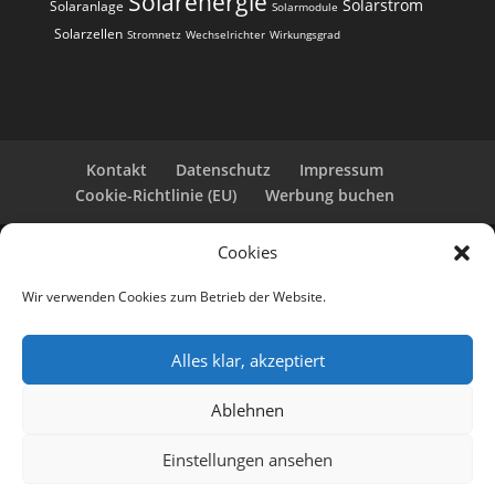
Solarenergie
Solarstrom
Solaranlage
Solarmodule
Solarzellen
Stromnetz
Wechselrichter
Wirkungsgrad
Kontakt
Datenschutz
Impressum
Cookie-Richtlinie (EU)
Werbung buchen
Cookies
Copyright 2025-2026 | Web24 Consulting AVO UG |
Alle Rechte vorbehalten *Werbehinweis: Die ist eine
Wir verwenden Cookies zum Betrieb der Website.
Webseite mit Infos rund um PV-Anlagen und einem
Anbieterverzeichnis. Wir selbst sind kein Solarteur.
Wenn Sie bei den Werbepartnern ein Angebot
Alles klar, akzeptiert
anfordern oder eine PV-Anlage bestellen, erhalten
wir ggf. eine Werbevergütung vom jeweiligen
Ablehnen
Dienstleister.
KI-Hinweis: Einträge wurden redaktionell und/oder
Einstellungen ansehen
mit KI erstellt bzw. ergänzt. Auch per KI-erstellte