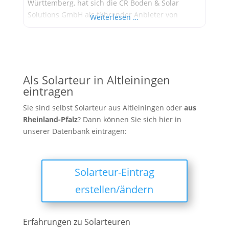
Württemberg, hat sich die CR Boden & Solar
Solutions GmbH als führender Anbieter von
Weiterlesen …
Solaranlagen etabliert. Das Unternehmen bietet
umfassende Dienstleistungen von der Planung bis
zur Inbetriebnahme von Photovoltaikanlagen und
ist bekannt für seine maßgeschneiderten
Lösungen und exzellenten Service. Geschichte
Als Solarteur in Altleiningen
eintragen
Sie sind selbst Solarteur aus Altleiningen oder
aus
Rheinland-Pfalz
? Dann können Sie sich hier in
unserer Datenbank eintragen:
Solarteur-Eintrag
erstellen/ändern
Erfahrungen zu Solarteuren