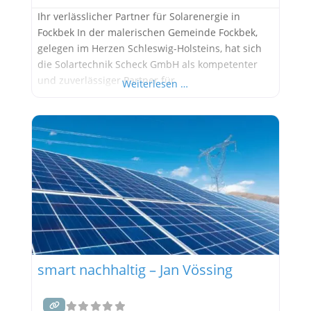
Ihr verlässlicher Partner für Solarenergie in
Fockbek In der malerischen Gemeinde Fockbek,
gelegen im Herzen Schleswig-Holsteins, hat sich
die Solartechnik Scheck GmbH als kompetenter
und zuverlässiger Partner für
Weiterlesen …
Solarenergielösungen etabliert. Mit einem tiefen
Verständnis für die Bedürfnisse ihrer Kunden und
einem klaren Fokus auf Qualität und Innovation
gestaltet das Unternehmen die Energiewende in
der Region aktiv mit. Ein Unternehmen mit
smart nachhaltig – Jan Vössing