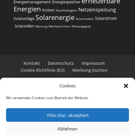
erneuerbare
Energiemanagement
Energiespeicher
e
Energien
Netzeinspeisung
Kosten
Nachhaltigkeit
:
Solarenergie
Solarstrom
Solaranlage
Solarmodule
Solarzellen
Wartung
Wechselrichter
Wirkungsgrad
Kontakt
Datenschutz
Impressum
Cookie-Richtlinie (EU)
Werbung buchen
Cookies
Copyright 2025-2026 | Web24 Consulting AVO UG |
Alle Rechte vorbehalten *Werbehinweis: Die ist eine
Wir verwenden Cookies zum Betrieb der Website.
Webseite mit Infos rund um PV-Anlagen und einem
Anbieterverzeichnis. Wir selbst sind kein Solarteur.
Wenn Sie bei den Werbepartnern ein Angebot
Alles klar, akzeptiert
anfordern oder eine PV-Anlage bestellen, erhalten
wir ggf. eine Werbevergütung vom jeweiligen
Ablehnen
Dienstleister.