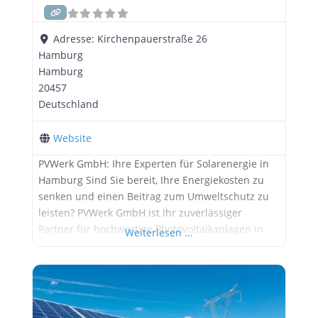
Adresse:
Kirchenpauerstraße 26
Hamburg
Hamburg
20457
Deutschland
Website
PVWerk GmbH: Ihre Experten für Solarenergie in
Hamburg Sind Sie bereit, Ihre Energiekosten zu
senken und einen Beitrag zum Umweltschutz zu
leisten? PVWerk GmbH ist Ihr zuverlässiger
Partner für hochwertige Photovoltaikanlagen in
Weiterlesen …
Hamburg und Umgebung. Wir bieten Ihnen
maßgeschneiderte Solarlösungen, die perfekt auf
Ihre Bedürfnisse zugeschnitten sind. Unsere
Leistungen im Überblick: Planung und Installation:
Wir begleiten Sie von der ersten