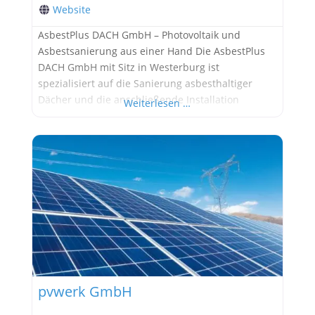
Website
AsbestPlus DACH GmbH – Photovoltaik und
Asbestsanierung aus einer Hand Die AsbestPlus
DACH GmbH mit Sitz in Westerburg ist
spezialisiert auf die Sanierung asbesthaltiger
Dächer und die anschließende Installation
Weiterlesen …
moderner Photovoltaikanlagen. Das Unternehmen
bietet Eigentümern eine attraktive Möglichkeit:
Die kostenfreie Asbestsanierung inklusive neuer
Dachhaut wird mit einer PV-Anlage kombiniert, die
langfristig grünen Strom liefert und Einnahmen
generiert. Besonders für Industrie-
pvwerk GmbH