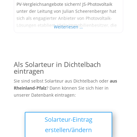
PV-Vergleichsangebote sichern! JS-Photovoltaik
unter der Leitung von Julian Scheerenberger hat
sich als engagierter Anbieter von Photovoltaik-
Lösungen etabliert. Viele Immobilienbesitzer, die
Weiterlesen …
Wert auf persönliche Betreuung und
maßgeschneiderte Konzepte legen, setzen auf die
Expertise dieses Unternehmens, um den Schritt in
die nachhaltige und unabhängige
Energieversorgung zu gehen. Von der ersten,
Als Solarteur in Dichtelbach
unverbindlichen Beratung über
eintragen
Sie sind selbst Solarteur aus Dichtelbach oder
aus
Rheinland-Pfalz
? Dann können Sie sich hier in
unserer Datenbank eintragen:
Solarteur-Eintrag
erstellen/ändern