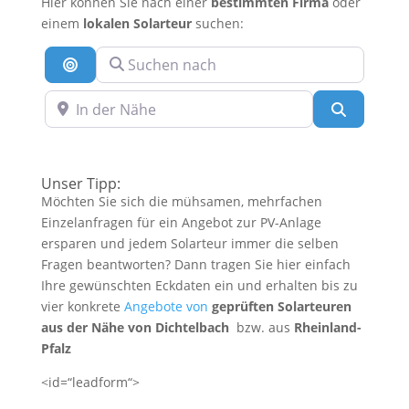
Hier können Sie nach einer
bestimmten Firma
oder
einem
lokalen Solarteur
suchen:
Suchen nach
Suche nach Entfernung
In der Nähe
Suchen
Unser Tipp:
Möchten Sie sich die mühsamen, mehrfachen
Einzelanfragen für ein Angebot zur PV-Anlage
ersparen und jedem Solarteur immer die selben
Fragen beantworten? Dann tragen Sie hier einfach
Ihre gewünschten Eckdaten ein und erhalten bis zu
vier konkrete
Angebote von
geprüften Solarteuren
aus der Nähe von Dichtelbach
bzw. aus
Rheinland-
Pfalz
<id=“leadform“>