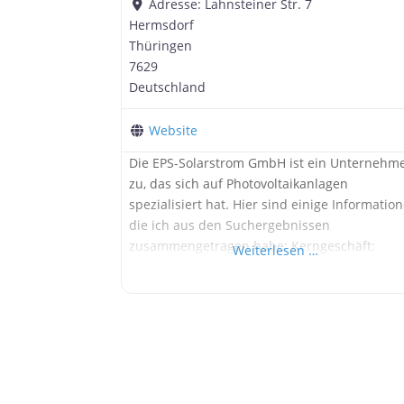
Adresse:
Lahnsteiner Str. 7
Hermsdorf
Thüringen
7629
Deutschland
Website
Die EPS-Solarstrom GmbH ist ein Unternehm
zu, das sich auf Photovoltaikanlagen
spezialisiert hat. Hier sind einige Information
die ich aus den Suchergebnissen
zusammengetragen habe: Kerngeschäft:
Weiterlesen …
Planung, Montage und Inbetriebnahme von
Photovoltaikanlagen und
Stromspeichersystemen. Bau von
Photovoltaikanlagen in hoher Qualität
Entwicklung von optimal zugeschnittenen
Photovoltaikanlagen für individuelle Standor
und Ansprüche Bau von Elektro-, Solarstrom-