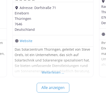
Ra
Adresse:
Dorfstraße 71
Th
Eineborn
07
Thüringen
De
7646
Deutschland
Website
en
Ihr
En
Das Solarzentrum Thüringen, geleitet von Steve
en,
ma
Orels, ist ein Unternehmen, das sich auf
Um
Solartechnik und Solarenergie spezialisiert hat.
als
Sie bieten umfassende Dienstleistungen rund
En
um Sonnenenergie an, einschließlich Beratung,
Weiterlesen …
bi
Planung und Installation von Solaranlagen Mit
Di
über 20 Jahren Erfahrung in der Branche sind
Pr
Alle anzeigen
sie ein verlässlicher Partner für nachhaltige
Um
Energielösungen. Interessieren Sie sich für
te
zu
Solaranlagen oder haben Sie spezifische Fragen
Si
zu deren