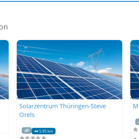
ion
Solarzentrum Thüringen-Steve
M
Orels
5.95 km