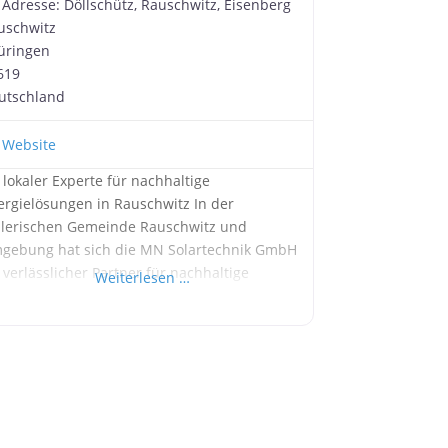
Adresse:
Döllschütz, Rauschwitz, Eisenberg
uschwitz
üringen
619
utschland
Website
 lokaler Experte für nachhaltige
ergielösungen in Rauschwitz In der
lerischen Gemeinde Rauschwitz und
gebung hat sich die MN Solartechnik GmbH
 verlässlicher Partner für nachhaltige
Weiterlesen …
ergielösungen etabliert. Das Unternehmen
etet ein breites Spektrum an
enstleistungen, die darauf abzielen,
ivatpersonen und Unternehmen bei der
setzung ihrer individuellen Energiewende
 unterstützen. Photovoltaik-Anlagen: Nutzen
e die Kraft der Sonne in Rauschwitz Die