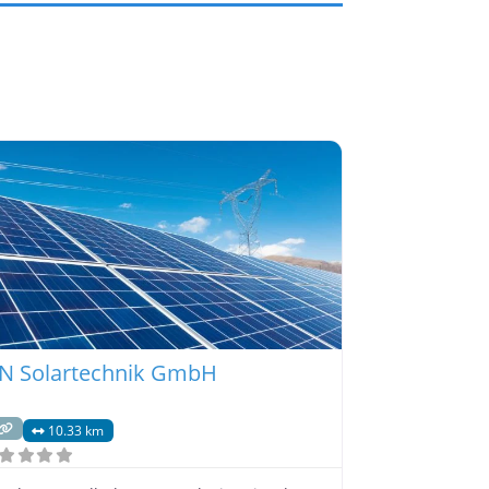
N Solartechnik GmbH
10.33 km