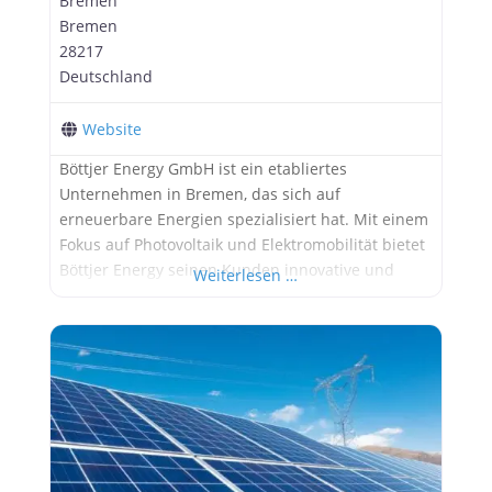
Bremen
Bremen
28217
Deutschland
Website
Böttjer Energy GmbH ist ein etabliertes
Unternehmen in Bremen, das sich auf
erneuerbare Energien spezialisiert hat. Mit einem
Fokus auf Photovoltaik und Elektromobilität bietet
Böttjer Energy seinen Kunden innovative und
Weiterlesen …
nachhaltige Lösungen für eine umweltfreundliche
Energieversorgung. Was Böttjer Energy
auszeichnet: Expertise und Erfahrung: Das Team
von Böttjer Energy verfügt über langjährige
Erfahrung in der Planung, Installation und
Wartung von Photovoltaikanlagen.