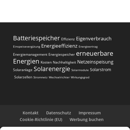
Batteriespeicher
Eigenverbrauch
Effizienz
Energieeffizienz
Einspeisevergütung
Energieertrag
erneuerbare
Energiemanagement
Energiespeicher
Energien
Netzeinspeisung
Kosten
Nachhaltigkeit
Solarenergie
Solarstrom
Solaranlage
Solarmodule
Solarzellen
Stromnetz
Wechselrichter
Wirkungsgrad
Kontakt
Datenschutz
Impressum
Cookie-Richtlinie (EU)
Werbung buchen