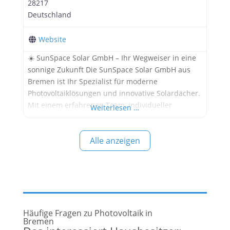
28217
Deutschland
Website
☀️ SunSpace Solar GmbH – Ihr Wegweiser in eine
sonnige Zukunft Die SunSpace Solar GmbH aus
Bremen ist Ihr Spezialist für moderne
Photovoltaiklösungen und innovative Solardächer.
Mit einem erfahrenen Team, individueller
Weiterlesen …
Beratung und einem starken Fokus auf Design
und Effizienz begleitet SunSpace ihre Kundinnen
Alle anzeigen
und Kunden auf dem Weg zur nachhaltigen
Energieunabhängigkeit. 🔧 Ob Eigenheim oder
Gewerbe – SunSpace bietet:
Häufige Fragen zu Photovoltaik in
Bremen