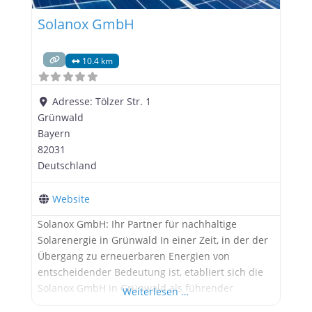
Solanox GmbH
10.4 km
Adresse:
Tölzer Str. 1
Grünwald
Bayern
82031
Deutschland
Website
Solanox GmbH: Ihr Partner für nachhaltige
Solarenergie in Grünwald In einer Zeit, in der der
Übergang zu erneuerbaren Energien von
entscheidender Bedeutung ist, etabliert sich die
Solanox GmbH in Grünwald als führender
Weiterlesen …
Anbieter von hochwertigen Photovoltaikanlagen.