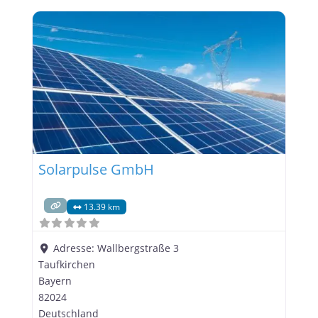
Mit einem starken Fokus auf Qualität,
Kundenzufriedenheit und nachhaltige Lösungen
bietet Solanox maßgeschneiderte Solarsysteme
für Privat- und Gewerbekunden in der Region.
Warum Solanox GmbH?
Solarpulse GmbH
13.39 km
Adresse:
Wallbergstraße 3
Taufkirchen
Bayern
82024
Deutschland