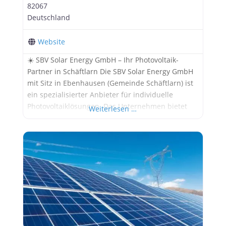
82067
Deutschland
Website
☀️ SBV Solar Energy GmbH – Ihr Photovoltaik-
Partner in Schäftlarn Die SBV Solar Energy GmbH
mit Sitz in Ebenhausen (Gemeinde Schäftlarn) ist
ein spezialisierter Anbieter für individuelle
Photovoltaiklösungen. Das Unternehmen bietet
Weiterlesen …
maßgeschneiderte Konzepte für private und
gewerbliche Kunden – von der Planung über die
Installation bis zur Integration von Speicher- und
Elektromobilitätslösungen. Besonders
hervorzuheben ist der kundenorientierte Ansatz:
Jedes Projekt