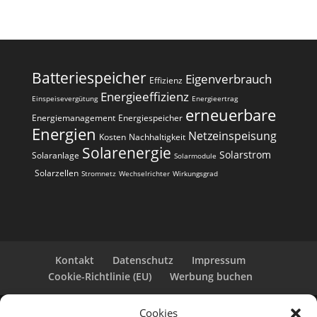
Batteriespeicher
Eigenverbrauch
Effizienz
Energieeffizienz
Einspeisevergütung
Energieertrag
erneuerbare
Energiemanagement
Energiespeicher
Energien
Netzeinspeisung
Kosten
Nachhaltigkeit
Solarenergie
Solarstrom
Solaranlage
Solarmodule
Solarzellen
Stromnetz
Wechselrichter
Wirkungsgrad
Kontakt
Datenschutz
Impressum
Cookie-Richtlinie (EU)
Werbung buchen
Cookies
Copyright 2025-2026 | Web24 Consulting AVO UG |