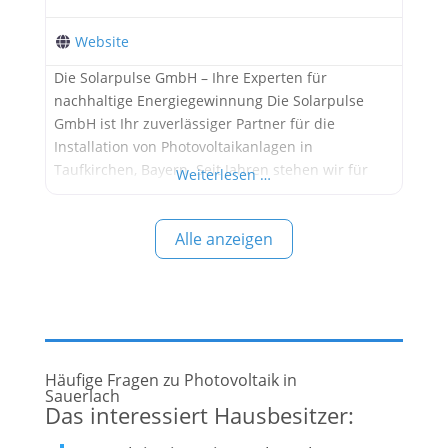
Website
Die Solarpulse GmbH – Ihre Experten für
nachhaltige Energiegewinnung Die Solarpulse
GmbH ist Ihr zuverlässiger Partner für die
Installation von Photovoltaikanlagen in
Taufkirchen, Bayern. Seit Jahren stehen wir für
Weiterlesen …
Qualität, Zuverlässigkeit und Innovation auf dem
Gebiet der erneuerbaren Energien. Unsere
Alle anzeigen
Mission ist es, umweltfreundliche Solarenergie für
jeden zugänglich zu machen und einen Beitrag
zur Reduzierung des CO2-Ausstoßes zu leisten.
Warum
Häufige Fragen zu Photovoltaik in
Sauerlach
Das interessiert Hausbesitzer: