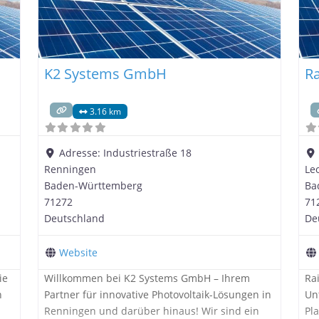
K2 Systems GmbH
R
3.16 km
Adresse:
Industriestraße 18
Renningen
Le
Baden-Württemberg
Ba
71272
71
Deutschland
De
Website
ie
Willkommen bei K2 Systems GmbH – Ihrem
Ra
h
Partner für innovative Photovoltaik-Lösungen in
Un
Renningen und darüber hinaus! Wir sind ein
Pl