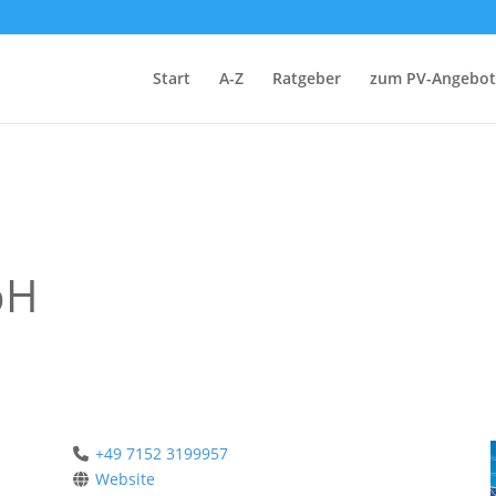
Start
A-Z
Ratgeber
zum PV-Angebot
bH
+49 7152 3199957
Website