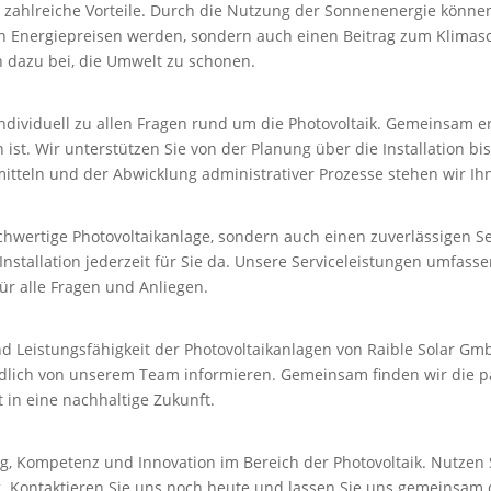
et zahlreiche Vorteile. Durch die Nutzung der Sonnenenergie könne
Energiepreisen werden, sondern auch einen Beitrag zum Klimaschu
n dazu bei, die Umwelt zu schonen.
ividuell zu allen Fragen rund um die Photovoltaik. Gemeinsam era
ist. Wir unterstützen Sie von der Planung über die Installation b
tteln und der Abwicklung administrativer Prozesse stehen wir Ihn
hochwertige Photovoltaikanlage, sondern auch einen zuverlässigen S
nstallation jederzeit für Sie da. Unsere Serviceleistungen umfa
ür alle Fragen und Anliegen.
nd Leistungsfähigkeit der Photovoltaikanlagen von Raible Solar G
dlich von unserem Team informieren. Gemeinsam finden wir die pa
in eine nachhaltige Zukunft.
g, Kompetenz und Innovation im Bereich der Photovoltaik. Nutzen S
. Kontaktieren Sie uns noch heute und lassen Sie uns gemeinsam 