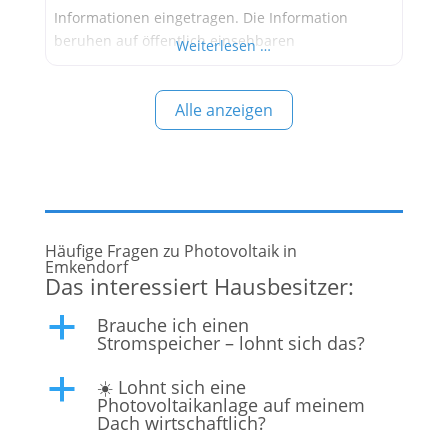
Informationen eingetragen. Die Information
beruhen auf öffentlich einsehbaren
Weiterlesen …
Informationen. Werbung:
Alle anzeigen
Häufige Fragen zu Photovoltaik in
Emkendorf
Das interessiert Hausbesitzer:
Brauche ich einen
a
Stromspeicher – lohnt sich das?
☀️ Lohnt sich eine
a
Photovoltaikanlage auf meinem
Dach wirtschaftlich?