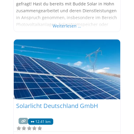
gefragt! Hast du bereits mit Budde Solar in Hohn
zusammengearbeitet und deren Dienstleistungen
in Anspruch genommen, insbesondere im Bereich
Photovoltaikanlagen, Solarstromspeicher oder
Weiterlesen …
anderer Energielösungen? Wir sind sehr daran
interessiert, deine persönlichen Erfahrungen zu
hören! Deine Rückmeldungen sind für andere, die
sich für Solarprojekte interessieren, äußerst
wertvoll. Bitte teile uns mit: Wie bewertest
Solarlicht Deutschland GmbH
12.41 km