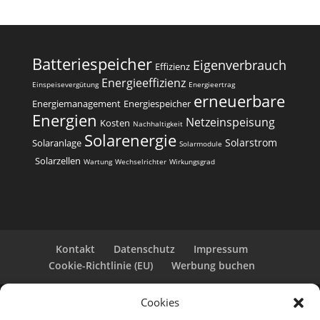
Batteriespeicher
Eigenverbrauch
Effizienz
Energieeffizienz
Einspeisevergütung
Energieertrag
erneuerbare
Energiemanagement
Energiespeicher
Energien
Netzeinspeisung
Kosten
Nachhaltigkeit
Solarenergie
Solarstrom
Solaranlage
Solarmodule
Solarzellen
Wartung
Wechselrichter
Wirkungsgrad
Kontakt
Datenschutz
Impressum
Cookie-Richtlinie (EU)
Werbung buchen
Cookies
Copyright 2025-2026 | Web24 Consulting AVO UG |
Alle Rechte vorbehalten *Werbehinweis: Die ist eine