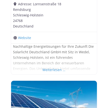
Adresse:
Lornsenstraße 18
Rendsburg
Schleswig-Holstein
24768
Deutschland
Website
Nachhaltige Energielösungen für Ihre Zukunft Die
Solarlicht Deutschland GmbH mit Sitz in Wedel,
Schleswig-Holstein, ist ein führendes
Unternehmen im Bereich der erneuerbaren
Energien. Das Unternehmen bietet umfassende
Weiterlesen …
Dienstleistungen rund um die Planung,
Installation und Wartung von Photovoltaikanlagen
sowie die Integration von Stromspeichern und
Wallboxen an. Über das Unternehmen Solarlicht
Deutschland GmbH wurde mit dem Ziel
gegründet, nachhaltige und umweltfreundliche
Energielösungen