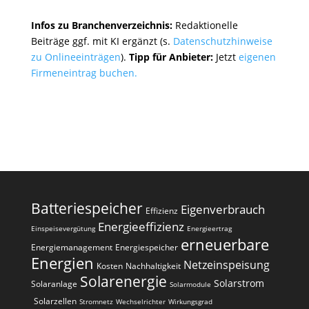
Infos zu Branchenverzeichnis:
Redaktionelle
Beiträge ggf. mit KI ergänzt (s.
Datenschutzhinweise
zu Onlineeinträgen
).
Tipp für Anbieter:
Jetzt
eigenen
Firmeneintrag buchen.
Batteriespeicher
Eigenverbrauch
Effizienz
Energieeffizienz
Einspeisevergütung
Energieertrag
erneuerbare
Energiemanagement
Energiespeicher
Energien
Netzeinspeisung
Kosten
Nachhaltigkeit
Solarenergie
Solarstrom
Solaranlage
Solarmodule
Solarzellen
Stromnetz
Wechselrichter
Wirkungsgrad