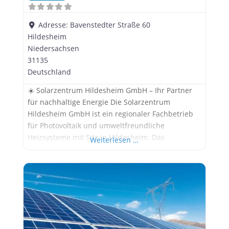
Adresse:
Bavenstedter Straße 60
Hildesheim
Niedersachsen
31135
Deutschland
☀️ Solarzentrum Hildesheim GmbH – Ihr Partner
für nachhaltige Energie Die Solarzentrum
Hildesheim GmbH ist ein regionaler Fachbetrieb
für Photovoltaik und umweltfreundliche
Heizsysteme mit Sitz in Hildesheim. Das
Weiterlesen …
Unternehmen bietet umfassende Leistungen rund
um die Planung, Installation und Wartung von
Solaranlagen für private und gewerbliche
Kunden. Dabei steht die individuelle Beratung im
Vordergrund – von der Standortanalyse über die
Eigenverbrauchsprognose