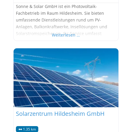
Sonne & Solar GmbH ist ein Photovoltaik-
Fachbetrieb im Raum Hildesheim. Sie bieten
umfassende Dienstleistungen rund um PV-
Anlagen, Balkonkraftwerke, Insellösungen und
Solarstromspeicher an. Ihr Service umfasst:
Weiterlesen …
Beratung: Kostenfreies Erstgespräch vor Ort.
Planung: Detaillierte Rentabilitätsanalyse und
Projektplanung. Montage und Inbetriebnahme:
Fachgerechte Installation und Abnahme durch
einen Elektromeister. Wartung: Regelmäßige
Wartung und Betreuung der PV-Anlagen. Die
Firma legt großen Wert auf die Zufriedenheit
Solarzentrum Hildesheim GmbH
1.35 km