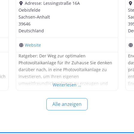
Adresse:
Lessingstraße 16A
Oebisfelde
St
Sachsen-Anhalt
Sa
39646
39
Deutschland
De
Website
Ratgeber: Der Weg zur optimalen
En
Photovoltaikanlage für Ihr Zuhause Sie denken
da
n
darüber nach, in eine Photovoltaikanlage zu
pr
ich
investieren, um Ihren eigenen
en
umweltfreundlichen Strom zu erzeugen und
En
Weiterlesen …
langfristig Energiekosten zu sparen? Dann sind
zu
Sie hier genau richtig! Als Experten im Bereich
ef
Alle anzeigen
e
Photovoltaik möchte die Synostik Energy GmbH
zu
Ihnen dabei helfen, die richtige Entscheidung
au
für Ihre individuellen Bedürfnisse zu treffen. 1.
für
Planung
si