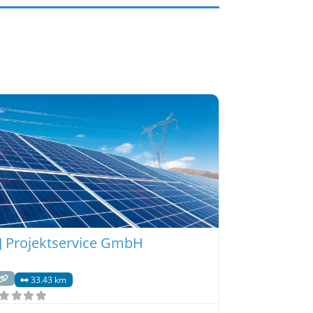
J Projektservice GmbH
33.43 km