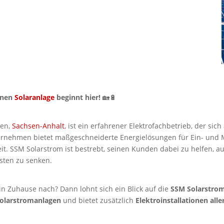
enen
Solaranlage
beginnt hier!
🏡🔋
gen,
Sachsen-Anhalt
, ist ein erfahrener Elektrofachbetrieb, der sic
nternehmen bietet maßgeschneiderte Energielösungen für Ein- und
eit. SSM Solarstrom ist bestrebt, seinen Kunden dabei zu helfen, a
sten zu senken.
in Zuhause nach? Dann lohnt sich ein Blick auf die
SSM Solarstr
Solarstromanlagen
und bietet zusätzlich
Elektroinstallationen alle