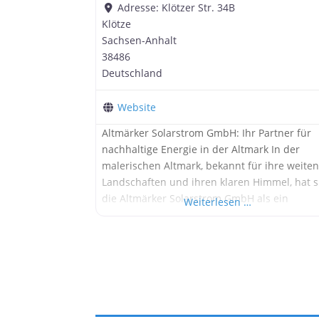
Adresse:
Klötzer Str. 34B
Klötze
Sachsen-Anhalt
38486
Deutschland
Website
Altmärker Solarstrom GmbH: Ihr Partner für
nachhaltige Energie in der Altmark In der
malerischen Altmark, bekannt für ihre weite
Landschaften und ihren klaren Himmel, hat s
die Altmärker Solarstrom GmbH als ein
Weiterlesen …
führender Anbieter für Photovoltaikanlagen
etabliert. Das Unternehmen hat es sich zur
Aufgabe gemacht, die Kraft der Sonne für di
Menschen in der Region nutzbar zu machen
und einen