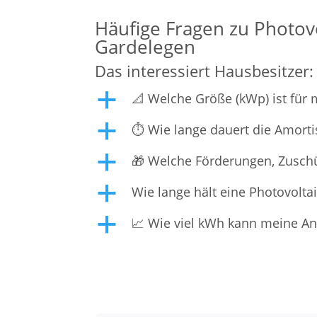
Häufige Fragen zu Photovo
Gardelegen
Das interessiert Hausbesitzer:
📐 Welche Größe (kWp) ist für
a
⏱️ Wie lange dauert die Amorti
a
🎁 Welche Förderungen, Zuschü
a
Wie lange hält eine Photovolta
a
📈 Wie viel kWh kann meine Anl
a