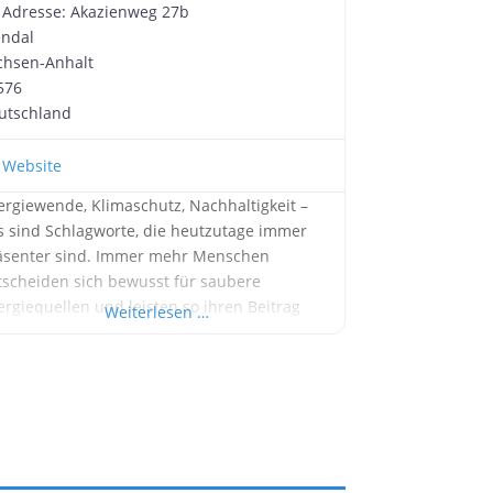
Adresse:
Akazienweg 27b
endal
chsen-Anhalt
576
utschland
Website
ergiewende, Klimaschutz, Nachhaltigkeit –
s sind Schlagworte, die heutzutage immer
äsenter sind. Immer mehr Menschen
tscheiden sich bewusst für saubere
ergiequellen und leisten so ihren Beitrag
Weiterlesen …
m Schutz unserer Umwelt. Eine der
fektivsten Möglichkeiten, um saubere Energie
 gewinnen, ist die Photovoltaik. Und wenn Sie
f der Suche nach einem verlässlichen Partner
 die Installation Ihrer PV-Anlage sind, dann
nd