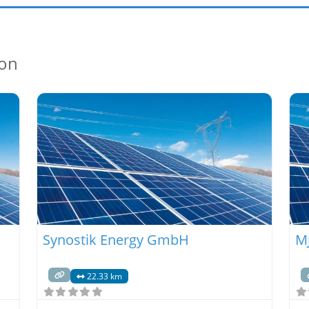
ion
Synostik Energy GmbH
M
22.33 km