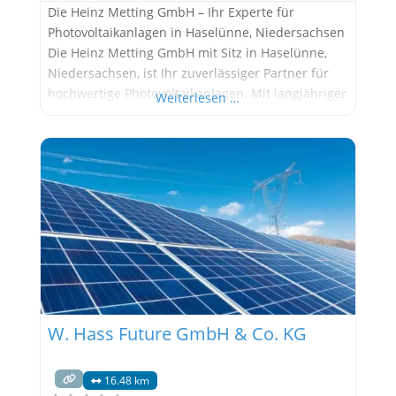
Die Heinz Metting GmbH – Ihr Experte für
Photovoltaikanlagen in Haselünne, Niedersachsen
Die Heinz Metting GmbH mit Sitz in Haselünne,
Niedersachsen, ist Ihr zuverlässiger Partner für
hochwertige Photovoltaikanlagen. Mit langjähriger
Weiterlesen …
Erfahrung und fundiertem Fachwissen bietet das
Unternehmen maßgeschneiderte Lösungen für
Privat- und Geschäftskunden, die auf Solarenergie
setzen wollen. Warum Photovoltaik mit Heinz
Metting GmbH? Die Vorteile von
Photovoltaikanlagen sind vielfältig:
W. Hass Future GmbH & Co. KG
16.48 km