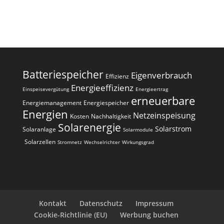
Batteriespeicher
Eigenverbrauch
Effizienz
Energieeffizienz
Einspeisevergütung
Energieertrag
erneuerbare
Energiemanagement
Energiespeicher
Energien
Netzeinspeisung
Kosten
Nachhaltigkeit
Solarenergie
Solarstrom
Solaranlage
Solarmodule
Solarzellen
Stromnetz
Wechselrichter
Wirkungsgrad
Kontakt
Datenschutz
Impressum
Cookie-Richtlinie (EU)
Werbung buchen