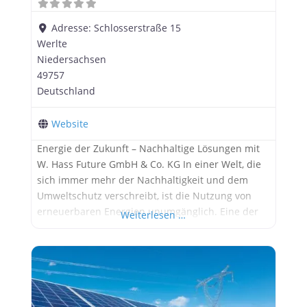
Adresse:
Schlosserstraße 15
Werlte
Niedersachsen
49757
Deutschland
Website
Energie der Zukunft – Nachhaltige Lösungen mit
W. Hass Future GmbH & Co. KG In einer Welt, die
sich immer mehr der Nachhaltigkeit und dem
Umweltschutz verschreibt, ist die Nutzung von
erneuerbaren Energien unumgänglich. Eine der
Weiterlesen …
führenden Firmen auf diesem Gebiet ist die W.
Hass Future GmbH & Co. KG mit Sitz in Werlte,
Niedersachsen. Seit Jahren setzt das
Unternehmen