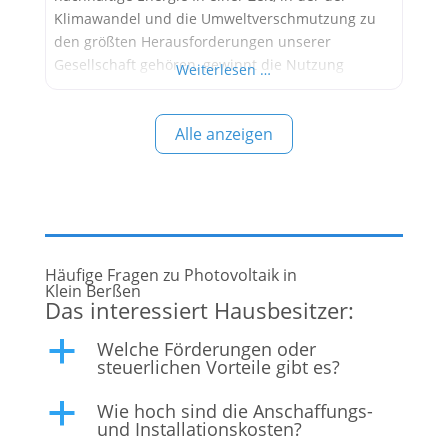
Klimawandel und die Umweltverschmutzung zu
den größten Herausforderungen unserer
Gesellschaft gehören, gewinnt die Nutzung
Weiterlesen …
erneuerbarer Energien immer mehr an
Bedeutung. Eine der effizientesten und
Alle anzeigen
umweltfreundlichsten Methoden zur
Energiegewinnung ist die Photovoltaik. Diese
Technologie wandelt Sonnenlicht direkt in
elektrische Energie um und bietet zahlreiche
Vorteile, die sowohl ökologisch
Häufige Fragen zu Photovoltaik in
Klein Berßen
Das interessiert Hausbesitzer:
Welche Förderungen oder
a
steuerlichen Vorteile gibt es?
Wie hoch sind die Anschaffungs-
a
und Installationskosten?