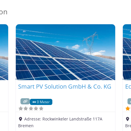
ion
Smart PV Solution GmbH & Co. KG
E
0 Meter
Adresse:
Rockwinkeler Landstraße 117A
Bremen
Br