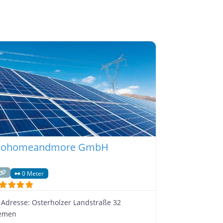
cohomeandmore GmbH
0 Meter
Adresse:
Osterholzer Landstraße 32
emen