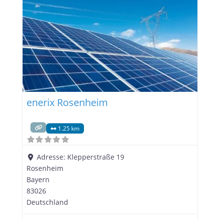
sowohl private als auch gewerbliche Kunden bei
der Umsetzung ihrer individuellen Energiewende
zu unterstützen. Photovoltaik-Anlagen: Die
enerix Rosenheim
1.25 km
Adresse:
Klepperstraße 19
Rosenheim
Bayern
83026
Deutschland