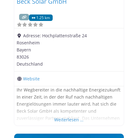
Beck Solar GmbH
1.25 km
Adresse:
Hochplattenstraße 24
Rosenheim
Bayern
83026
Deutschland
Website
Ihr Wegbereiter in die nachhaltige Energiezukunft
In einer Zeit, in der der Ruf nach nachhaltigen
Energielösungen immer lauter wird, hat sich die
Beck Solar GmbH als kompetenter und
zuverlässiger Partner etabliert. Das Unternehmen
Weiterlesen …
bietet ein umfassendes Spektrum an
Dienstleistungen rund um die Solartechnik, um