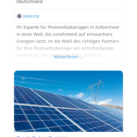
Deutschland
Website
Ihr Experte für Photovoltaikanlagen in Kolbermoor
In einer Welt, die zunehmend auf erneuerbare
Energien setzt, ist die Wahl des richtigen Partners
für Ihre Photovoltaikanlage von entscheidender
Bedeutung. Die GrünErgie-Solar GmbH in
Weiterlesen …
Kolbermoor bietet Ihnen umfassende Lösungen
für die Nutzung von Solarenergie. Mit unserer
langjährigen Erfahrung und unserem Engagement
für Nachhaltigkeit sind wir Ihr idealer Partner für
Photovoltaikanlagen. Warum Photovoltaik?
Photovoltaikanlagen