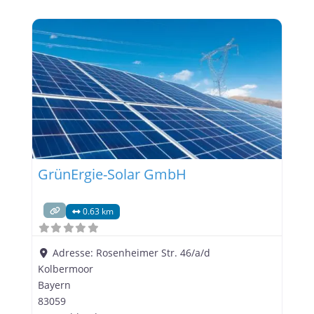
GrünErgie-Solar GmbH
0.63 km
Adresse:
Rosenheimer Str. 46/a/d
Kolbermoor
Bayern
83059