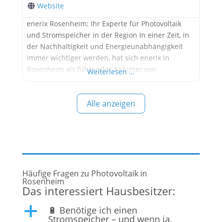
Website
enerix Rosenheim: Ihr Experte für Photovoltaik
und Stromspeicher in der Region In einer Zeit, in
der Nachhaltigkeit und Energieunabhängigkeit
immer wichtiger werden, hat sich enerix in
Rosenheim als führender Anbieter von
Weiterlesen …
Photovoltaik- und Stromspeichersystemen
etabliert. Das Unternehmen bietet
Alle anzeigen
maßgeschneiderte Lösungen für Privat- und
Gewerbekunden und trägt so aktiv zur
Energiewende in der Region bei. Photovoltaik
Rosenheim: Sonnenenergie optimal nutzen Die
Häufige Fragen zu Photovoltaik in
Rosenheim
Das interessiert Hausbesitzer:
🔋 Benötige ich einen
a
Stromspeicher – und wenn ja,